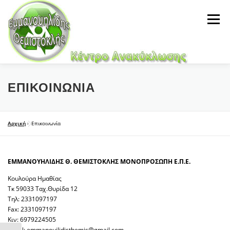
Προχωρήστε
στο
Μενού
περιεχόμενο
HOME
ΕΤΑΙΡΊΑ
ΑΝΤΑΛΛΑΚΤΙΚΆ
GALLERY
ΕΠΙΚΟΙΝΩΝΊΑ
NEWS
ΕΠΙΚΟΙΝΩΝΊΑ
Αρχική
»
Επικοινωνία
ΕΜΜΑΝΟΥΗΛΙΔΗΣ Θ. ΘΕΜΙΣΤΟΚΛΗΣ ΜΟΝΟΠΡΟΣΩΠΗ Ε.Π.Ε.
Κουλούρα Ημαθίας
Τκ 59033 Ταχ.Θυρίδα 12
Τηλ: 2331097197
Fax: 2331097197
Κιν: 6979224505
email: emmanouilidisthemis@gmail.com